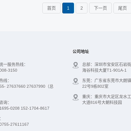
首页
1
2
下一页
尾页
公司地址
统一服务热线：
总部：深圳市宝安区石岩
008-3150
海谷科技大厦T1-901A-1
热线：
东莞：广东省东莞市大朗
755- 27637660 27637990（总
22号9栋802室
重庆：重庆市大足区龙水
咨询：
大道816号大朝科技园
1695-0208 152-1704-8617
：
0755-27611167