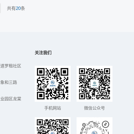
共有
20
条
关注我们
街道罗租社区
镇象和三路
工业园区龙棠
手机网站
微信公众号